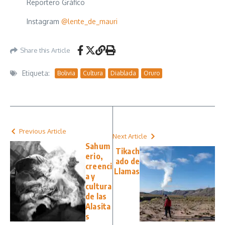
Reportero Gráfico
Instagram
@lente_de_mauri
Share this Article
Etiqueta:
Bolivia
Cultura
Diablada
Oruro
Previous Article
Next Article
Sahum
Tikach
erio,
ado de
creenci
Llamas
a y
cultura
de las
Alasita
s