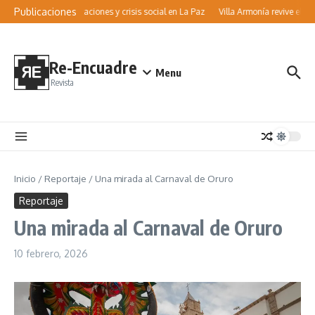
Saltar al contenido
Publicaciones
Movilizaciones y crisis social en La Paz
Villa Armonía revive el Ví
Re-Encuadre
Menu
Revista
Inicio
/
Reportaje
/
Una mirada al Carnaval de Oruro
Reportaje
Una mirada al Carnaval de Oruro
10 febrero, 2026