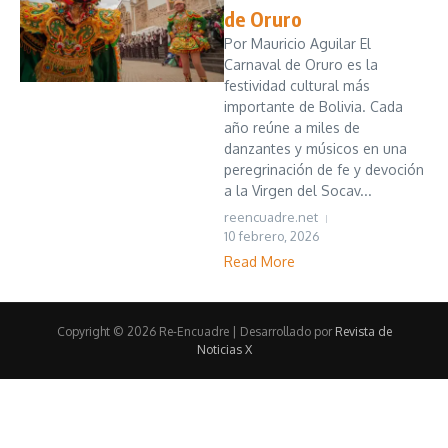
de Oruro
Por Mauricio Aguilar El
Carnaval de Oruro es la
festividad cultural más
importante de Bolivia. Cada
año reúne a miles de
danzantes y músicos en una
peregrinación de fe y devoción
a la Virgen del Socav...
reencuadre.net
10 febrero, 2026
Read More
Copyright © 2026 Re-Encuadre | Desarrollado por
Revista de
Noticias X