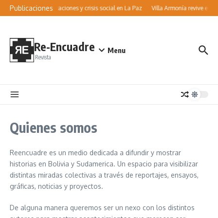
Saltar al contenido
Publicaciones
Movilizaciones y crisis social en La Paz
Villa Armonía revive el Vía
Re-Encuadre
Menu
Revista
Quienes somos
Reencuadre es un medio dedicada a difundir y mostrar
historias en Bolivia y Sudamerica. Un espacio para visibilizar
distintas miradas colectivas a través de reportajes, ensayos,
gráficas, noticias y proyectos.
De alguna manera queremos ser un nexo con los distintos