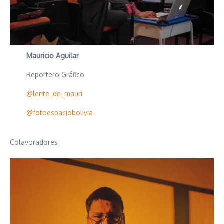
Mauricio Aguilar
Reportero Gráfico
@lente_de_mauri
@fotoespaciobolivia
Colavoradores